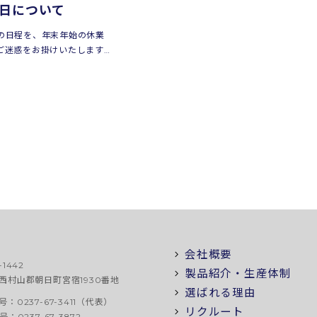
日について
の日程を、年末年始の休業
ご迷惑をお掛けいたします
お願いいたします。【休業
（木）～ 2022年1月4日
会社概要
-1442
製品紹介・生産体制
西村山郡朝日町宮宿1930番地
選ばれる理由
：0237-67-3411（代表）
リクルート
号：0237-67-3872