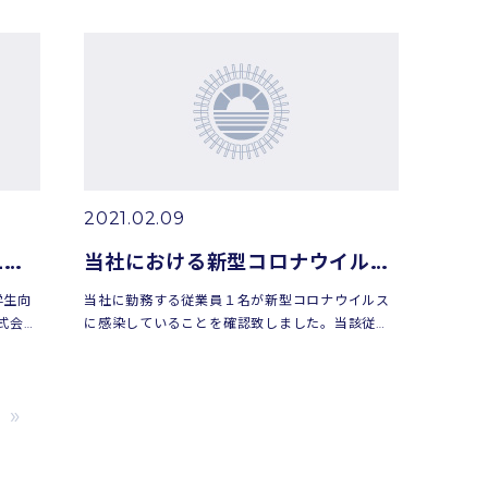
さい。
ウイルス感染者の発生についてお取引様、関係す
る皆様には多大...
2021.02.09
学生向け企業情報誌「BeCAL」掲載のお知らせ
当社における新型コロナウイルス感染者の発生について
学生向
当社に勤務する従業員１名が新型コロナウイルス
式会社
に感染していることを確認致しました。当該従業
で掲載
員の経過につきましては添付資料の通りです。当
イ」に
社における新型コロナウイルス感染者の発生につ
いてお取引様、...
»