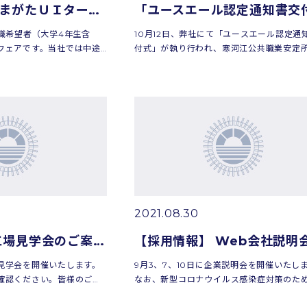
【採用情報】やまがたＵＩターン就職フェアに参加します！（令和3年11月20日）
職希望者（大学4年生含
10月12日、弊社にて「ユースエール認定通
フェアです。当社では中途
付式」が執り行われ、寒河江公共職業安定
すので、ご興味のある方は
谷所長より「ユースエール認定通知書」「
。日時 11月20日（土）
盾」が交付されました。今後も若者の採用
により力を入...
2021.08.30
【採用情報】 工場見学会のご案内 [2021/9/24開催]
見学会を開催いたします。
9月3、7、10日に企業説明会を開催いたし
確認ください。皆様のご参
なお、新型コロナウイルス感染症対策のた
す。【工場見学会】 →工
Webシステムを利用したオンラインでの説