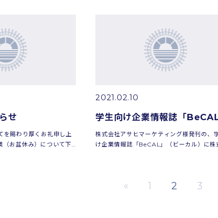
要 日時 2021年9月24
なります。※詳細は添付資料をご確認くだ
皆様のご参加をお待ち...
2021.02.10
らせ
てを賜わり厚くお礼申し上
株式会社アサヒマーケティング様発刊の、
業（お盆休み）について下
け企業情報誌「BeCAL」（ビーカル）に株
ます。2021年8月13日
ニクニ白鷹・株式会社ニクニアサヒが合同
17日（火）期間中は大変ご不
されました。同内容が「日刊ヤマガタウェ
掲載されています...
«
1
2
3