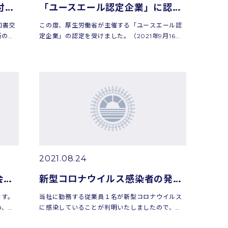
「ユースエール認定通知書交付式」が行われました。
「ユースエール認定企業」に認定されました！
知書交
この度、厚生労働省が主催する「ユースエール認
所の大
定企業」の認定を受けました。（2021年9月16日
認定の
付）ユースエールは若者の採用・育成に積極的
と育成
で、若者の雇用管理の状況などが優良な中小企業
を厚生労働大臣が認定す...
2021.08.24
【採用情報】 Web会社説明会 [2021/9/3・7・10開催]
新型コロナウイルス感染者の発生について
ます。
当社に勤務する従業員１名が新型コロナウイルス
め、
に感染していることが判明いたしましたので、添
明会と
付資料のとおりご報告申し上げます。新型コロナ